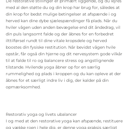
De restorative stillinger er primært liggende, og du lejres
med al den støtte du og din krop har brug for, således at
din krop for bedst mulige betingelser at afspænde i og
herved kan dine dybe sjælespændinger få plads. Når du
hviler vågen uden anden bevægelse end dit åndedrag, vil
din puls langsomt falde og der åbnes for en forbedret
ilttilførsel rundt til dine vitale kropsdele og herved
boostes din fysiske restitution. Når bevidst vågen hvile
opstår, får også din hjerne og dit nervesystem gode vilkår
til at falde til ro og balancere stress og angstlignende
tilstande. Hvilende yoga åbner op for en særlig
rummelighed og plads i kroppen og du kan opleve at der
åbnes for et særligt indre liv i dig, der kalder på din
opmærksomhed.
Restorativ yoga og livets ubalancer
I og med at den restorative yoga kan afspænde, restituere
og vække roen i hele dig, er denne yoga praksis særligt