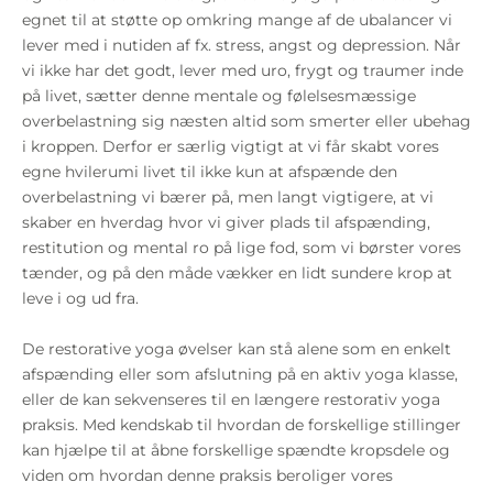
egnet til at støtte op omkring mange af de ubalancer vi
lever med i nutiden af fx. stress, angst og depression. Når
vi ikke har det godt, lever med uro, frygt og traumer inde
på livet, sætter denne mentale og følelsesmæssige
overbelastning sig næsten altid som smerter eller ubehag
i kroppen. Derfor er særlig vigtigt at vi får skabt vores
egne hvilerumi livet til ikke kun at afspænde den
overbelastning vi bærer på, men langt vigtigere, at vi
skaber en hverdag hvor vi giver plads til afspænding,
restitution og mental ro på lige fod, som vi børster vores
tænder, og på den måde vækker en lidt sundere krop at
leve i og ud fra.
De restorative yoga øvelser kan stå alene som en enkelt
afspænding eller som afslutning på en aktiv yoga klasse,
eller de kan sekvenseres til en længere restorativ yoga
praksis. Med kendskab til hvordan de forskellige stillinger
kan hjælpe til at åbne forskellige spændte kropsdele og
viden om hvordan denne praksis beroliger vores