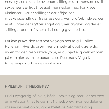
nervesystem, kan de hvilende stillinger sammensættes til
sekvenser særligt tilpasset mennesker med konkrete
ubalancer. Der er stillinger der afhjælper
muskelspændinger fra stress og giver jordforbindelse, der
er stillinger der støtter angst og giver tryghed og der er
stillinger der omfavner tristhed og giver lethed.
Du kan prøve den restorative yoga hos mig i
Online
Hvilerum
. Hvis du drømmer om selv at dygtiggøre dig
inden for den restorative yoga, er du hjertelig velkommen
på min hjertevarme uddannelse
Restorativ Yoga &
Hvileterapi™️ uddannelse i Aarhus
.
HVILERUM NYHEDSBREV
Er du nysgerrig på hvile, både i praksis og teori, er hermed
en invitation til at følge mit Nyhedsbrev, hvor jeg deler en
masse inspiration og gode hviletips. Ved tilmelding