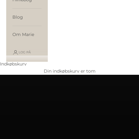
Blog
Om Marie
LOG PÅ
Om Restorativ Yoga
Indkøbskurv
LÆR MERE OM RESTORATIV YOGA
Din indkøbskurv er tom