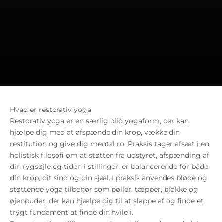
Hvad er restorativ yoga
Restorativ yoga er en særlig blid yogaform, der kan
hjælpe dig med at afspænde din krop, vække din
restitution og give dig mental ro. Praksis tager afsæt i en
holistisk filosofi om at støtten fra udstyret, afspænding af
din rygsøjle og tiden i stillinger, er balancerende for både
din krop, dit sind og din sjæl. I praksis anvendes bløde og
støttende yoga tilbehør som pøller, tæpper, blokke og
øjenpuder, der kan hjælpe dig til at slappe af og finde et
trygt fundament at finde din hvile i.